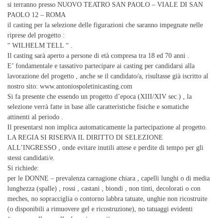
si terranno presso NUOVO TEATRO SAN PAOLO – VIALE DI SAN
PAOLO 12 – ROMA
il casting per la selezione delle figurazioni che saranno impegnate nelle
riprese del progetto :
“ WILHELM TELL “ .
Il casting sarà aperto a persone di età compresa tra 18 ed 70 anni .
E’ fondamentale e tassativo partecipare ai casting per candidarsi alla
lavorazione del progetto , anche se il candidato/a, risultasse già iscritto al
nostro sito: www.antoniospoletinicasting.com
Si fa presente che essendo un progetto d’epoca (XIII/XIV sec.) , la
selezione verrà fatte in base alle caratteristiche fisiche e somatiche
attinenti al periodo .
Il presentarsi non implica automaticamente la partecipazione al progetto.
LA REGIA SI RISERVA IL DIRITTO DI SELEZIONE
ALL’INGRESSO , onde evitare inutili attese e perdite di tempo per gli
stessi candidati/e.
Si richiede:
per le DONNE – prevalenza carnagione chiara , capelli lunghi o di media
lunghezza (spalle) , rossi , castani , biondi , non tinti, decolorati o con
meches, no sopracciglia o contorno labbra tatuate, unghie non ricostruite
(o disponibili a rimuovere gel e ricostruzione), no tatuaggi evidenti