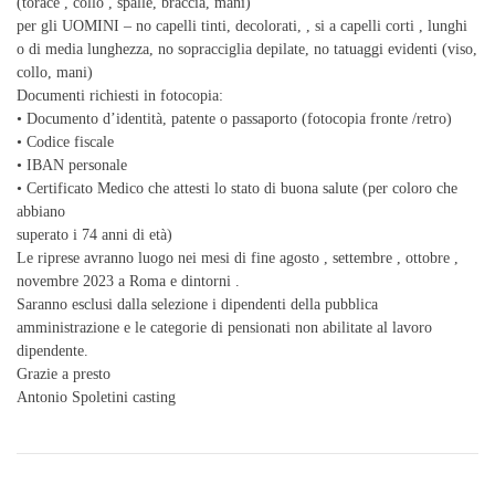
(torace , collo , spalle, braccia, mani)
per gli UOMINI – no capelli tinti, decolorati, , si a capelli corti , lunghi
o di media lunghezza, no sopracciglia depilate, no tatuaggi evidenti (viso,
collo, mani)
Documenti richiesti in fotocopia:
• Documento d’identità, patente o passaporto (fotocopia fronte /retro)
• Codice fiscale
• IBAN personale
• Certificato Medico che attesti lo stato di buona salute (per coloro che
abbiano
superato i 74 anni di età)
Le riprese avranno luogo nei mesi di fine agosto , settembre , ottobre ,
novembre 2023 a Roma e dintorni .
Saranno esclusi dalla selezione i dipendenti della pubblica
amministrazione e le categorie di pensionati non abilitate al lavoro
dipendente.
Grazie a presto
Antonio Spoletini casting