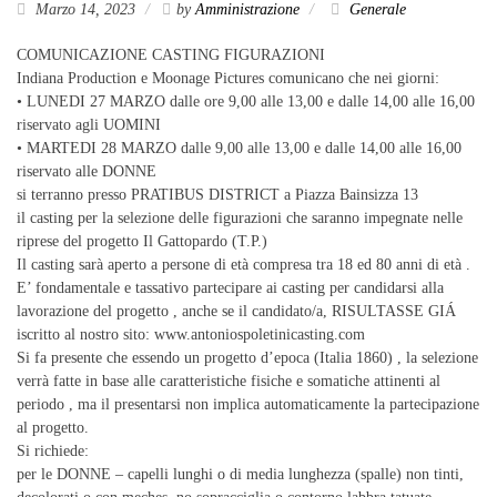
Marzo 14, 2023
by
Amministrazione
Generale
COMUNICAZIONE CASTING FIGURAZIONI
Indiana Production e Moonage Pictures comunicano che nei giorni:
• LUNEDI 27 MARZO dalle ore 9,00 alle 13,00 e dalle 14,00 alle 16,00
riservato agli UOMINI
• MARTEDI 28 MARZO dalle 9,00 alle 13,00 e dalle 14,00 alle 16,00
riservato alle DONNE
si terranno presso PRATIBUS DISTRICT a Piazza Bainsizza 13
il casting per la selezione delle figurazioni che saranno impegnate nelle
riprese del progetto Il Gattopardo (T.P.)
Il casting sarà aperto a persone di età compresa tra 18 ed 80 anni di età .
E’ fondamentale e tassativo partecipare ai casting per candidarsi alla
lavorazione del progetto , anche se il candidato/a, RISULTASSE GIÁ
iscritto al nostro sito: www.antoniospoletinicasting.com
Si fa presente che essendo un progetto d’epoca (Italia 1860) , la selezione
verrà fatte in base alle caratteristiche fisiche e somatiche attinenti al
periodo , ma il presentarsi non implica automaticamente la partecipazione
al progetto.
Si richiede:
per le DONNE – capelli lunghi o di media lunghezza (spalle) non tinti,