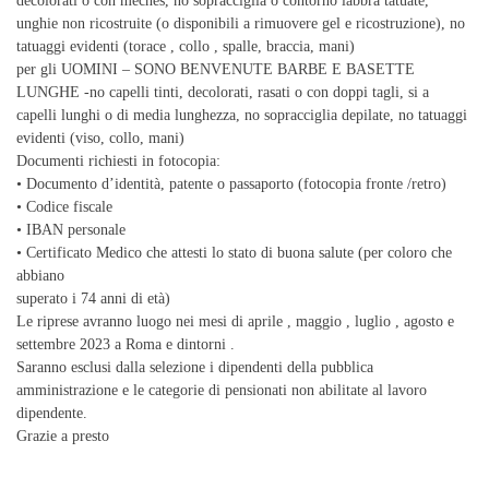
decolorati o con meches, no sopracciglia o contorno labbra tatuate,
unghie non ricostruite (o disponibili a rimuovere gel e ricostruzione), no
tatuaggi evidenti (torace , collo , spalle, braccia, mani)
per gli UOMINI – SONO BENVENUTE BARBE E BASETTE
LUNGHE -no capelli tinti, decolorati, rasati o con doppi tagli, si a
capelli lunghi o di media lunghezza, no sopracciglia depilate, no tatuaggi
evidenti (viso, collo, mani)
Documenti richiesti in fotocopia:
• Documento d’identità, patente o passaporto (fotocopia fronte /retro)
• Codice fiscale
• IBAN personale
• Certificato Medico che attesti lo stato di buona salute (per coloro che
abbiano
superato i 74 anni di età)
Le riprese avranno luogo nei mesi di aprile , maggio , luglio , agosto e
settembre 2023 a Roma e dintorni .
Saranno esclusi dalla selezione i dipendenti della pubblica
amministrazione e le categorie di pensionati non abilitate al lavoro
dipendente.
Grazie a presto