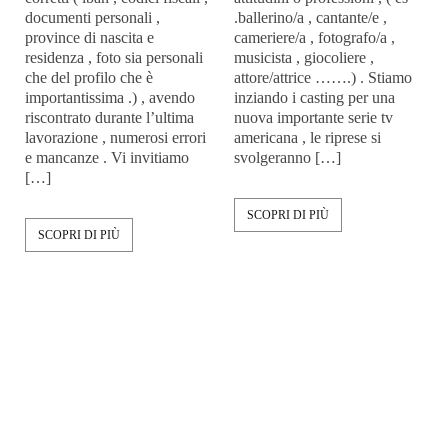
documenti personali ,
.ballerino/a , cantante/e ,
province di nascita e
cameriere/a , fotografo/a ,
residenza , foto sia personali
musicista , giocoliere ,
che del profilo che è
attore/attrice …….) . Stiamo
importantissima .) , avendo
inziando i casting per una
riscontrato durante l’ultima
nuova importante serie tv
lavorazione , numerosi errori
americana , le riprese si
e mancanze . Vi invitiamo
svolgeranno […]
[…]
SCOPRI DI PIÙ
SCOPRI DI PIÙ
20
anni di attività