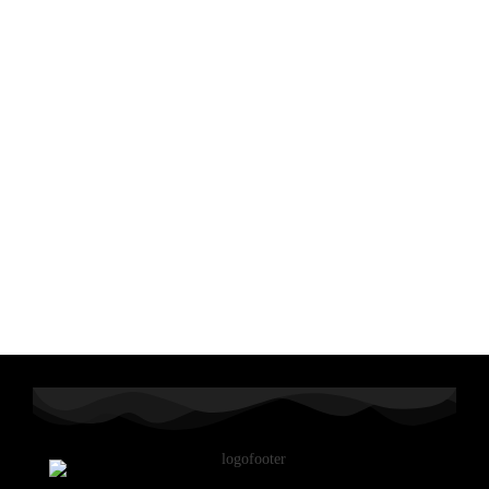
0
 Milioni +
di figuranti
200
film