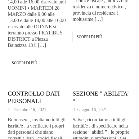
– codice fiscale , indirizzo di
14,00 alle 16,00 riservato agli
residenza e numero civico ,
UOMINI • MARTEDI 28
provincia di residenza (
MARZO dalle 9,00 alle
moltissime […]
13,00 e dalle 14,00 alle 16,00
riservato alle DONNE si
terranno presso PRATIBUS
SCOPRI DI PIÙ
DISTRICT a Piazza
Bainsizza 13 il […]
SCOPRI DI PIÙ
CONTROLLO DATI
SEZIONE ” ABILITA’
PERSONALI
“
Dicembre 16, 2021
Giugno 16, 2021
Buonasera , invitiamo tutti gli
Salve , ricordiamo a tutti gli
iscritti/e , a verificare i propri
iscritti/e , di specificare nella
dati personali che siano
sezione ” abilità ” , le proprie
corretti ( iban , codici fiscali ,
attitudini o professioni , ( es