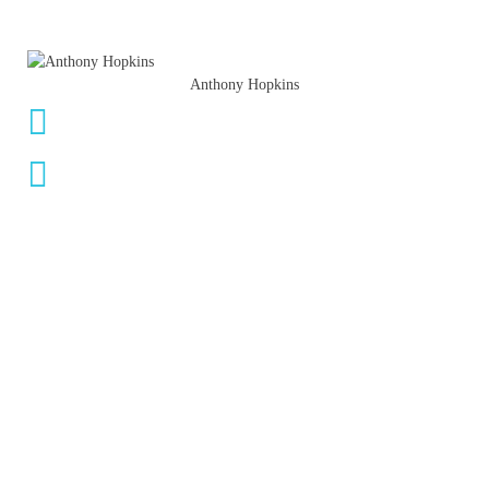
Anthony Hopkins
Cerchi figuranti o attori?
Accedi al nostro database ricco di