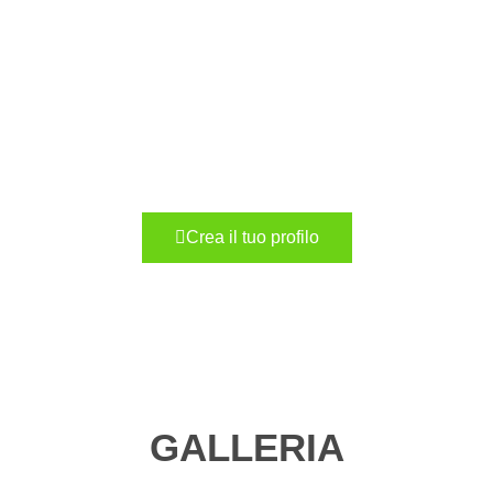
Vuoi lavorare come figurante
o attore?
Iscriviti al sito ed entra a far parte del
nostro team!
Crea il tuo profilo
GALLERIA